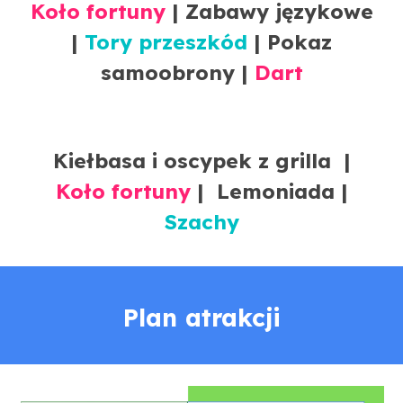
Koło fortuny
| Zabawy językowe
|
Tory przeszkód
| Pokaz
samoobrony |
Dart
Kiełbasa i oscype
k
z grilla |
Koło fortuny
|
Lemoniada |
Szachy
Plan atrakcji