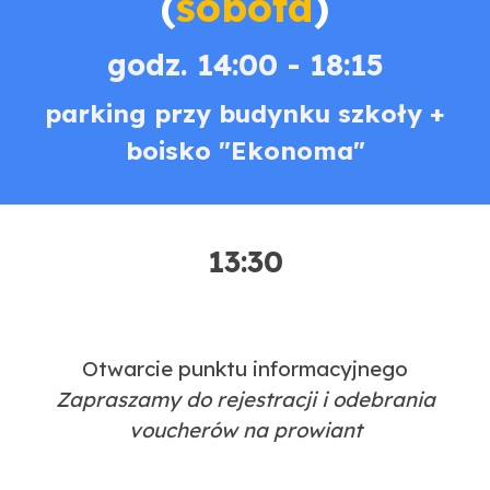
(
sobota
)
godz. 14:00 - 18:15
parking przy budynku szkoły +
boisko "Ekonoma"
13:30
Otwarcie punktu informacyjnego
Zapraszamy do rejestracji i odebrania
voucherów na prowiant